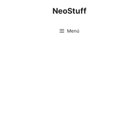
Saltar
NeoStuff
al
contenido
Menú