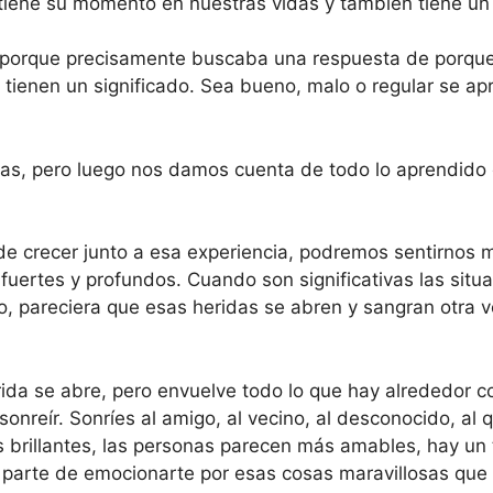
do tiene su momento en nuestras vidas y también tiene un
n porque precisamente buscaba una respuesta de porque e
tienen un significado. Sea bueno, malo o regular se a
as, pero luego nos damos cuenta de todo lo aprendido
e crecer junto a esa experiencia, podremos sentirnos 
 fuertes y profundos. Cuando son significativas las situ
, pareciera que esas heridas se abren y sangran otra v
erida se abre, pero envuelve todo lo que hay alrededor 
sonreír. Sonríes al amigo, al vecino, al desconocido, al 
ás brillantes, las personas parecen más amables, hay un
 parte de emocionarte por esas cosas maravillosas que 