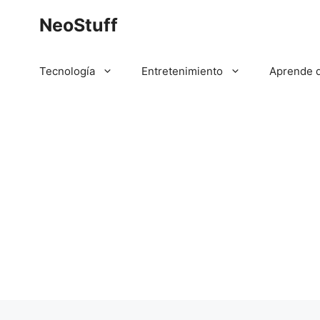
Saltar
NeoStuff
al
contenido
Tecnología
Entretenimiento
Aprende 