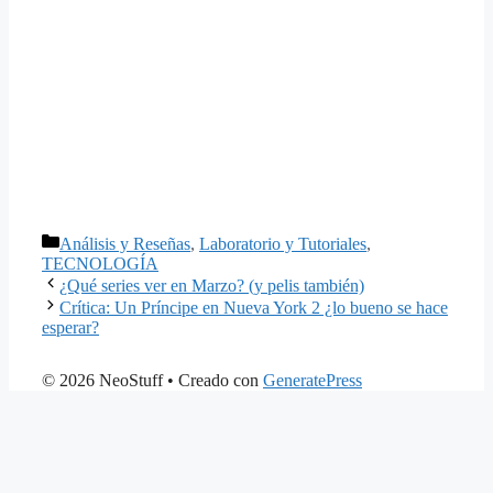
Categorías
Análisis y Reseñas
,
Laboratorio y Tutoriales
,
TECNOLOGÍA
¿Qué series ver en Marzo? (y pelis también)
Crítica: Un Príncipe en Nueva York 2 ¿lo bueno se hace
esperar?
© 2026 NeoStuff
• Creado con
GeneratePress