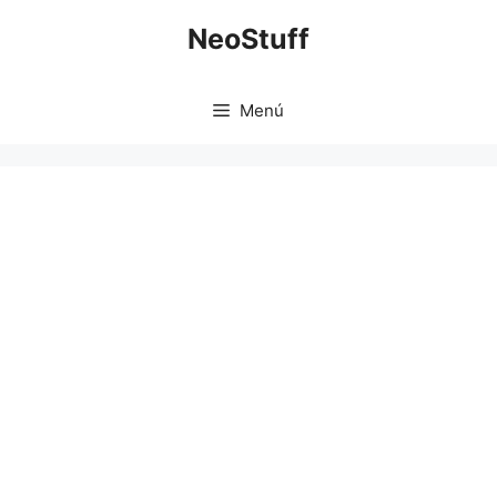
Saltar
NeoStuff
al
contenido
Menú