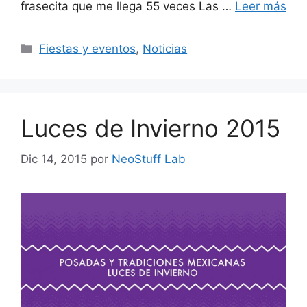
frasecita que me llega 55 veces Las …
Leer más
Categorías
Fiestas y eventos
,
Noticias
Luces de Invierno 2015
Dic 14, 2015
por
NeoStuff Lab