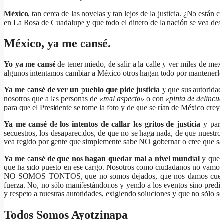
México
, tan cerca de las novelas y tan lejos de la justicia. ¿No está
en La Rosa de Guadalupe y que todo el dinero de la nación se vea de
México, ya me cansé.
Yo ya me cansé
de tener miedo, de salir a la calle y ver miles de m
algunos intentamos cambiar a México otros hagan todo por mantenerl
Ya me cansé de ver un pueblo que pide justicia
y que sus autoridad
nosotros que a las personas de
«mal aspecto»
o con
«pinta de delincu
para que el Presidente se tome la foto y de que se rían de México cre
Ya me cansé de los intentos de callar los gritos de justicia
y para
secuestros, los desaparecidos, de que no se haga nada, de que nuestr
vea regido por gente que simplemente sabe NO gobernar o cree que sali
Ya me cansé de que nos hagan quedar mal a nivel mundial
y que 
que ha sido puesto en ese cargo. Nosotros como ciudadanos no vamos a
NO SOMOS TONTOS, que no somos dejados, que nos damos cuenta de
fuerza. No, no sólo manifestándonos y yendo a los eventos sino predi
y respeto a nuestras autoridades, exigiendo soluciones y que no sólo se
Todos Somos Ayotzinapa