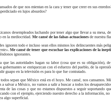
n cansados de que nos mientan en la cara y tener que creer en sus enredo
sperdiciado en lujos absurdos?
exicanos desempleados luchando por tener algo que llevar a su mesa, de
o en la mediocridad.
Me cansé de las falsas actuaciones
de nuestra fla
es ignoren todo e incluso sean ellos mismos los delincuentes más peli
ente»
.
Me cansé de tener que escuchar las explicaciones de la inep
yéndonos ignorantes.
 que las autoridades hagan su labor (cosa que es su obligación), de
os gobernantes se enriquezcan con el esfuerzo del pueblo, de la opresió
r guapo en la televisión es para lo que fue contratado.
todos sepan que México está en el hoyo. Me cansé, nos cansamos. Méxi
 salvar a México, no vamos a salir a buscar a todos los desaparecidos 
 las cosas y que no estamos dispuestos a seguir soportando que n
cando con el ejemplo, ejerciendo nuestro derecho a la información, no
a algo superficial.