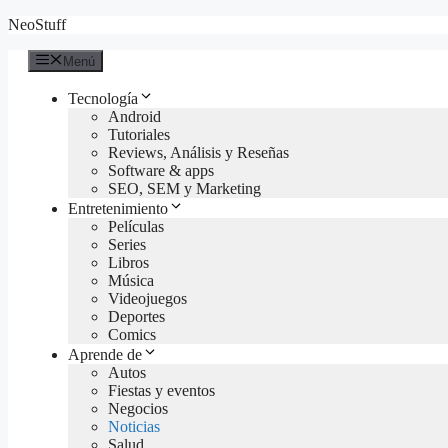
Saltar
NeoStuff
al
contenido
Menú
Tecnología
Android
Tutoriales
Reviews, Análisis y Reseñas
Software & apps
SEO, SEM y Marketing
Entretenimiento
Películas
Series
Libros
Música
Videojuegos
Deportes
Comics
Aprende de
Autos
Fiestas y eventos
Negocios
Noticias
Salud