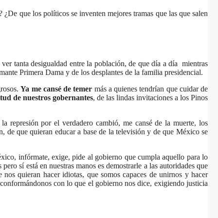
s? ¿De que los políticos se inventen mejores tramas que las que salen
 ver tanta desigualdad entre la población, de que día a día mientras
mante Primera Dama y de los desplantes de la familia presidencial.
grosos.
Ya me cansé de temer
más a quienes tendrían que cuidar de
titud de nuestros gobernantes
, de las lindas invitaciones a los Pinos
 la represión por el verdadero cambió, me cansé de la muerte, los
n, de que quieran educar a base de la televisión y de que México se
co, infórmate, exige, pide al gobierno que cumpla aquello para lo
pero sí está en nuestras manos es demostrarle a las autoridades que
os quieran hacer idiotas, que somos capaces de unirnos y hacer
 conformándonos con lo que el gobierno nos dice, exigiendo justicia