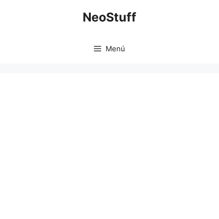
Saltar
NeoStuff
al
contenido
Menú