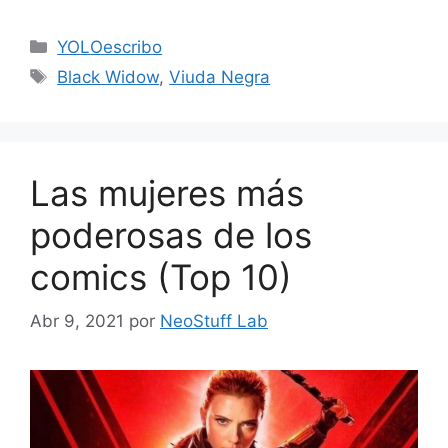
Categorías
YOLOescribo
Etiquetas
Black Widow
,
Viuda Negra
Las mujeres más
poderosas de los
comics (Top 10)
Abr 9, 2021
por
NeoStuff Lab