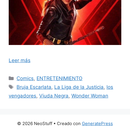
Leer más
Categorías
Comics
,
ENTRETENIMIENTO
Etiquetas
Bruja Escarlata
,
La Liga de la Justicia
,
los
vengadores
,
Viuda Negra
,
Wonder Woman
© 2026 NeoStuff
• Creado con
GeneratePress