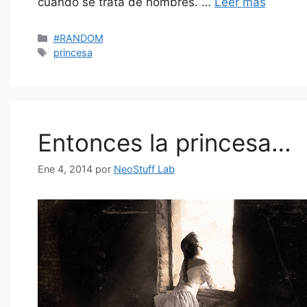
cuando se trata de hombres. …
Leer más
Categorías
#RANDOM
Etiquetas
princesa
Entonces la princesa…
Ene 4, 2014
por
NeoStuff Lab