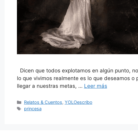
Dicen que todos explotamos en algún punto, nos
lo que vivimos realmente es lo que deseamos o 
llegar a nuestras metas, …
Leer más
Categorías
Relatos & Cuentos
,
YOLOescribo
Etiquetas
princesa