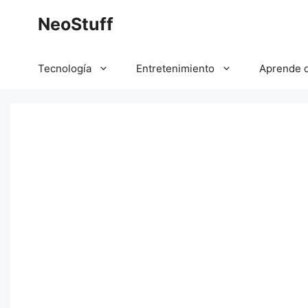
Saltar
NeoStuff
al
contenido
Tecnología
Entretenimiento
Aprende 