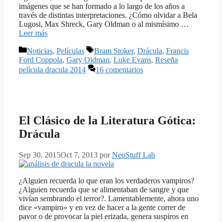
imágenes que se han formado a lo largo de los años a
través de distintas interpretaciones. ¿Cómo olvidar a Bela
Lugosi, Max Shreck, Gary Oldman o al mismísimo …
Leer más
Categorías
Etiquetas
Noticias
,
Películas
Bram Stoker
,
Drácula
,
Francis
Ford Coppola
,
Gary Oldman
,
Luke Evans
,
Reseña
película dracula 2014
16 comentarios
El Clásico de la Literatura Gótica:
Drácula
Sep 30, 2015
Oct 7, 2013
por
NeoStuff Lab
¿Alguien recuerda lo que eran los verdaderos vampiros?
¿Alguien recuerda que se alimentaban de sangre y que
vivían sembrando el terror?. Lamentablemente, ahora uno
dice «vampiro» y en vez de hacer a la gente correr de
pavor o de provocar la piel erizada, genera suspiros en