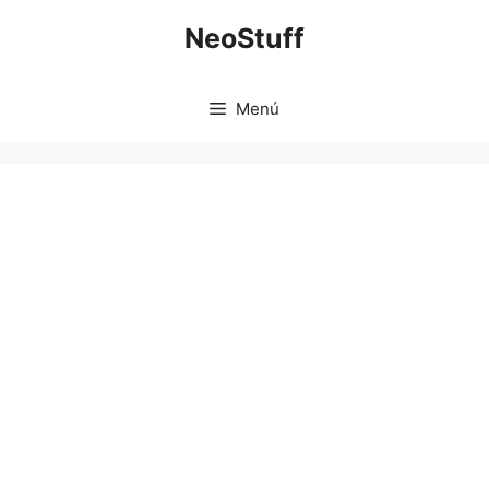
Saltar
NeoStuff
al
contenido
Menú