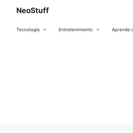
Saltar
NeoStuff
al
contenido
Tecnología
Entretenimiento
Aprende 