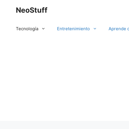
Saltar
NeoStuff
al
contenido
Tecnología
Entretenimiento
Aprende 