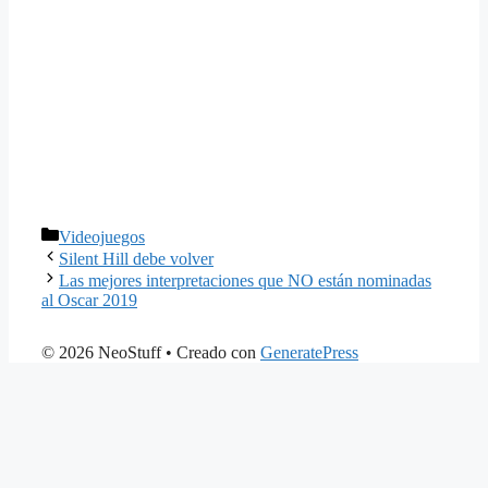
Categorías
Videojuegos
Silent Hill debe volver
Las mejores interpretaciones que NO están nominadas
al Oscar 2019
© 2026 NeoStuff
• Creado con
GeneratePress