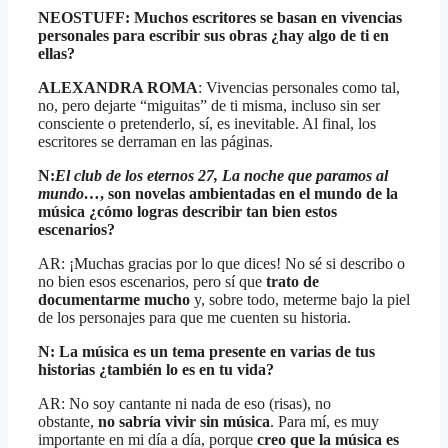
NEOSTUFF: Muchos escritores se basan en vivencias
personales para escribir sus obras ¿hay algo de ti en
ellas?
ALEXANDRA ROMA
: Vivencias personales como tal,
no, pero dejarte “miguitas” de ti misma, incluso sin ser
consciente o pretenderlo, sí, es inevitable. Al final, los
escritores se derraman en las páginas.
N:
El club de los eternos 27, La noche que paramos al
mundo
…
, son novelas ambientadas en el mundo de la
música ¿cómo logras describir tan bien estos
escenarios?
AR: ¡Muchas gracias por lo que dices! No sé si describo o
no bien esos escenarios, pero sí que
trato de
documentarme mucho
y, sobre todo, meterme bajo la piel
de los personajes para que me cuenten su historia.
N: La música es un tema presente en varias de tus
historias ¿también lo es en tu vida?
AR: No soy cantante ni nada de eso (risas), no
obstante,
no sabría vivir sin música
. Para mí, es muy
importante en mi día a día, porque
creo que la música es