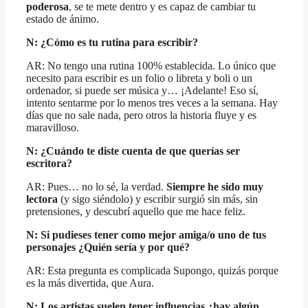
poderosa
, se te mete dentro y es capaz de cambiar tu
estado de ánimo.
N: ¿Cómo es tu rutina para escribir?
AR: No tengo una rutina 100% establecida. Lo único que
necesito para escribir es un folio o libreta y boli o un
ordenador, si puede ser música y… ¡Adelante! Eso sí,
intento sentarme por lo menos tres veces a la semana. Hay
días que no sale nada, pero otros la historia fluye y es
maravilloso.
N: ¿Cuándo te diste cuenta de que querías ser
escritora?
AR: Pues… no lo sé, la verdad.
Siempre he sido muy
lectora
(y sigo siéndolo) y escribir surgió sin más, sin
pretensiones, y descubrí aquello que me hace feliz.
N: Si pudieses tener como mejor amiga/o uno de tus
personajes ¿Quién sería y por qué?
AR: Esta pregunta es complicada Supongo, quizás porque
es la más divertida, que Aura.
N: Los artistas suelen tener influencias ¿hay algún