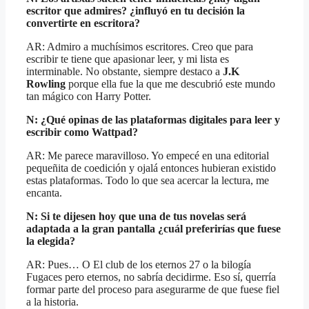
escritor que admires? ¿influyó en tu decisión la
convertirte en escritora?
AR: Admiro a muchísimos escritores. Creo que para
escribir te tiene que apasionar leer, y mi lista es
interminable. No obstante, siempre destaco a
J.K
Rowling
porque ella fue la que me descubrió este mundo
tan mágico con Harry Potter.
N: ¿Qué opinas de las plataformas digitales para leer y
escribir como Wattpad?
AR: Me parece maravilloso. Yo empecé en una editorial
pequeñita de coedición y ojalá entonces hubieran existido
estas plataformas. Todo lo que sea acercar la lectura, me
encanta.
N: Si te dijesen hoy que una de tus novelas será
adaptada a la gran pantalla ¿cuál preferirías que fuese
la elegida?
AR: Pues… O El club de los eternos 27 o la bilogía
Fugaces pero eternos, no sabría decidirme. Eso sí, querría
formar parte del proceso para asegurarme de que fuese fiel
a la historia.