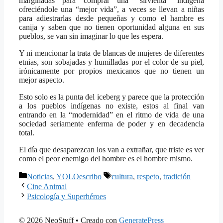
marginadas para comprar una “sirvienta” indígena
ofreciéndole una “mejor vida”, a veces se llevan a niñas
para adiestrarlas desde pequeñas y como el hambre es
canija y saben que no tienen oportunidad alguna en sus
pueblos, se van sin imaginar lo que les espera.
Y ni mencionar la trata de blancas de mujeres de diferentes
etnias, son sobajadas y humilladas por el color de su piel,
irónicamente por propios mexicanos que no tienen un
mejor aspecto.
Esto solo es la punta del iceberg y parece que la protección
a los pueblos indígenas no existe, estos al final van
entrando en la “modernidad” en el ritmo de vida de una
sociedad seriamente enferma de poder y en decadencia
total.
El día que desaparezcan los van a extrañar, que triste es ver
como el peor enemigo del hombre es el hombre mismo.
Categorías
Etiquetas
Noticias
,
YOLOescribo
cultura
,
respeto
,
tradición
Cine Animal
Psicología y Superhéroes
© 2026 NeoStuff
• Creado con
GeneratePress