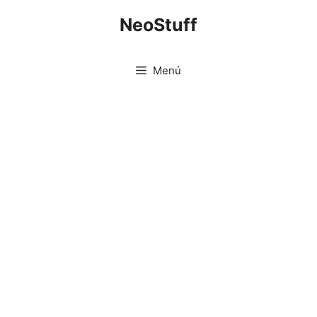
Saltar
NeoStuff
al
contenido
Menú