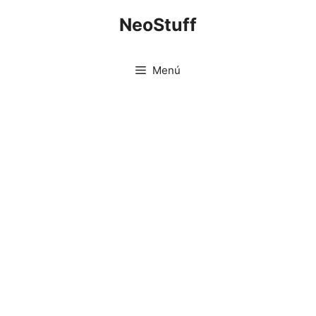
Saltar
NeoStuff
al
contenido
Menú