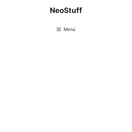
Saltar
NeoStuff
al
contenido
Menú