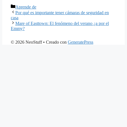
Categorías
Aprende de
Por qué es importante tener cámaras de seguridad en
casa
Mare of Easttown: El fenómeno del verano ¿a por el
Emmy?
© 2026 NeoStuff
• Creado con
GeneratePress