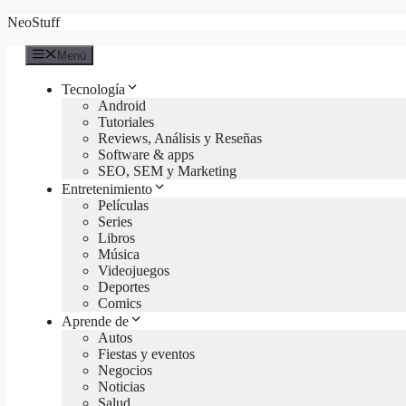
Saltar
NeoStuff
al
contenido
Menú
Tecnología
Android
Tutoriales
Reviews, Análisis y Reseñas
Software & apps
SEO, SEM y Marketing
Entretenimiento
Películas
Series
Libros
Música
Videojuegos
Deportes
Comics
Aprende de
Autos
Fiestas y eventos
Negocios
Noticias
Salud