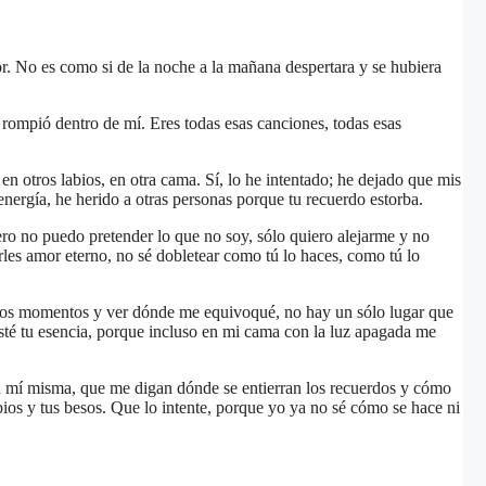
or. No es como si de la noche a la mañana despertara y se hubiera
 rompió dentro de mí. Eres todas esas canciones, todas esas
 otros labios, en otra cama. Sí, lo he intentado; he dejado que mis
nergía, he herido a otras personas porque tu recuerdo estorba.
ro no puedo pretender lo que no soy, sólo quiero alejarme y no
rles amor eterno, no sé dobletear como tú lo haces, como tú lo
ir esos momentos y ver dónde me equivoqué, no hay un sólo lugar que
sté tu esencia, porque incluso en mi cama con la luz apagada me
a mí misma, que me digan dónde se entierran los recuerdos y cómo
bios y tus besos. Que lo intente, porque yo ya no sé cómo se hace ni