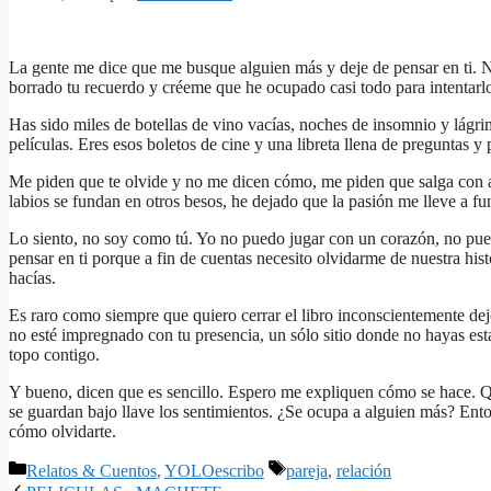
La gente me dice que me busque alguien más y deje de pensar en ti. No
borrado tu recuerdo y créeme que he ocupado casi todo para intentarl
Has sido miles de botellas de vino vacías, noches de insomnio y lágri
películas. Eres esos boletos de cine y una libreta llena de preguntas y
Me piden que te olvide y no me dicen cómo, me piden que salga con al
labios se fundan en otros besos, he dejado que la pasión me lleve a f
Lo siento, no soy como tú. Yo no puedo jugar con un corazón, no pued
pensar en ti porque a fin de cuentas necesito olvidarme de nuestra hi
hacías.
Es raro como siempre que quiero cerrar el libro inconscientemente dej
no esté impregnado con tu presencia, un sólo sitio donde no hayas es
topo contigo.
Y bueno, dicen que es sencillo. Espero me expliquen cómo se hace. Q
se guardan bajo llave los sentimientos. ¿Se ocupa a alguien más? Ento
cómo olvidarte.
Categorías
Etiquetas
Relatos & Cuentos
,
YOLOescribo
pareja
,
relación