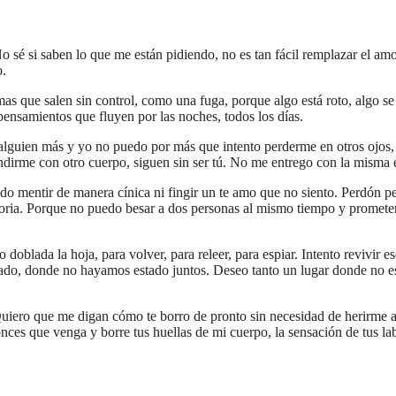
 sé si saben lo que me están pidiendo, no es tan fácil remplazar el am
o.
mas que salen sin control, como una fuga, porque algo está roto, algo se
 pensamientos que fluyen por las noches, todos los días.
guien más y yo no puedo por más que intento perderme en otros ojos, en
undirme con otro cuerpo, siguen sin ser tú. No me entrego con la misma e
o mentir de manera cínica ni fingir un te amo que no siento. Perdón pe
storia. Porque no puedo besar a dos personas al mismo tiempo y promete
o doblada la hoja, para volver, para releer, para espiar. Intento reviv
tado, donde no hayamos estado juntos. Deseo tanto un lugar donde no e
uiero que me digan cómo te borro de pronto sin necesidad de herirme 
nces que venga y borre tus huellas de mi cuerpo, la sensación de tus la