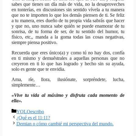
sabes que tienes un día más de vida, no la desaproveches
en tonterías, en discusiones sin sentido vívela a tu manera
que no te importen lo que los demás piensen de ti. Se feliz
a tu manera, eres dueño de tu propia vida sabrás que hacer
y que no, uno nunca sabe quién se puede enamorar de tu
sonrisa, de tu forma de ser, de tu sentido del humor, tu
físico, etc,, manda a la goma todas las cosas negativas,
siempre piensa positivo.
Recuerda que eres único(a) y como tú no hay dos, confía
en ti mismo y demuéstrales a aquellas personas que no
creyeron en ti lo que has logrado y hecho sin su ayuda,
solo es gente que te envidia.
Ama, ríe, llora, ilusiónate, sorpréndete, lucha,
simplemente…
«Vive tu vida al máximo y disfruta cada momento de
ella».
Categorías
YOLOescribo
¿Qué es el 11:11?
Demian o cómo cambié mi perspectiva del mundo.