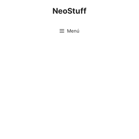
Saltar
NeoStuff
al
contenido
Menú