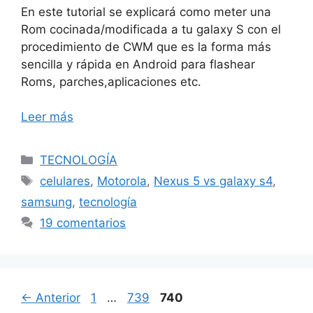
En este tutorial se explicará como meter una
Rom cocinada/modificada a tu galaxy S con el
procedimiento de CWM que es la forma más
sencilla y rápida en Android para flashear
Roms, parches,aplicaciones etc.
Leer más
Categorías
TECNOLOGÍA
Etiquetas
celulares
,
Motorola
,
Nexus 5 vs galaxy s4
,
samsung
,
tecnología
19 comentarios
Página
Página
Página
←
Anterior
1
…
739
740