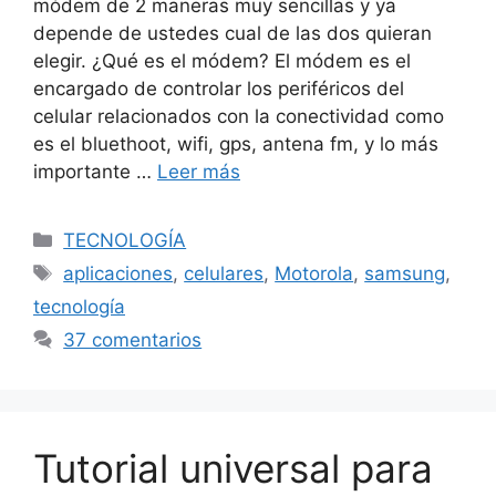
módem de 2 maneras muy sencillas y ya
depende de ustedes cual de las dos quieran
elegir. ¿Qué es el módem? El módem es el
encargado de controlar los periféricos del
celular relacionados con la conectividad como
es el bluethoot, wifi, gps, antena fm, y lo más
importante …
Leer más
Categorías
TECNOLOGÍA
Etiquetas
aplicaciones
,
celulares
,
Motorola
,
samsung
,
tecnología
37 comentarios
Tutorial universal para