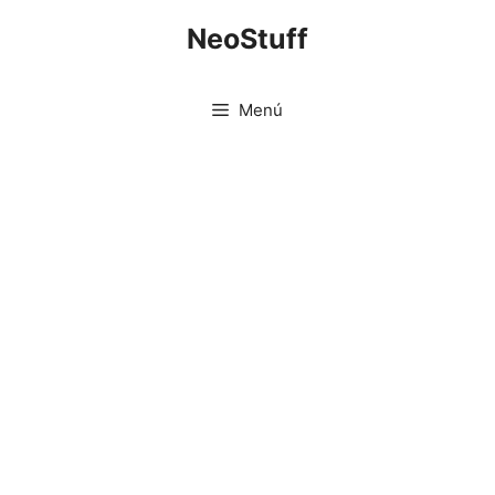
Saltar
NeoStuff
al
contenido
Menú