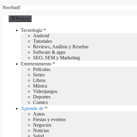
Saltar
NeoStuff
al
contenido
Menú
Tecnología
Android
Tutoriales
Reviews, Análisis y Reseñas
Software & apps
SEO, SEM y Marketing
Entretenimiento
Películas
Series
Libros
Música
Videojuegos
Deportes
Comics
Aprende de
Autos
Fiestas y eventos
Negocios
Noticias
Salud