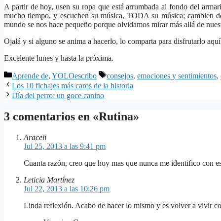
A partir de hoy, usen su ropa que está arrumbada al fondo del armar
mucho tiempo, y escuchen su música, TODA su música; cambien de re
mundo se nos hace pequeño porque olvidamos mirar más allá de nuest
Ojalá y si alguno se anima a hacerlo, lo comparta para disfrutarlo aquí
Excelente lunes y hasta la próxima.
Categorías
Etiquetas
Aprende de
,
YOLOescribo
consejos
,
emociones y sentimientos
,
Los 10 fichajes más caros de la historia
Día del perro: un goce canino
3 comentarios en «Rutina»
Araceli
Jul 25, 2013 a las 9:41 pm
Cuanta razón, creo que hoy mas que nunca me identifico con esa 
Leticia Martínez
Jul 22, 2013 a las 10:26 pm
Linda reflexión. Acabo de hacer lo mismo y es volver a vivir 