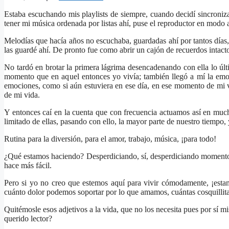
Estaba escuchando mis playlists de siempre, cuando decidí sincroniza
tener mi música ordenada por listas ahí, puse el reproductor en modo
Melodías que hacía años no escuchaba, guardadas ahí por tantos días
las guardé ahí. De pronto fue como abrir un cajón de recuerdos intact
No tardó en brotar la primera lágrima desencadenando con ella lo últ
momento que en aquel entonces yo vivía; también llegó a mí la emoci
emociones, como si aún estuviera en ese día, en ese momento de mi 
de mi vida.
Y entonces caí en la cuenta que con frecuencia actuamos así en muc
limitado de ellas, pasando con ello, la mayor parte de nuestro tiempo,
Rutina para la diversión, para el amor, trabajo, música, ¡para todo!
¿Qué estamos haciendo? Desperdiciando, sí, desperdiciando momentos 
hace más fácil.
Pero si yo no creo que estemos aquí para vivir cómodamente, ¡estamo
cuánto dolor podemos soportar por lo que amamos, cuántas cosquillit
Quitémosle esos adjetivos a la vida, que no los necesita pues por sí mi
querido lector?