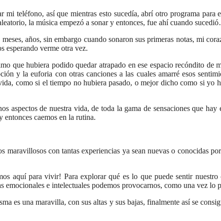
r mi teléfono, así que mientras esto sucedía, abrí otro programa para 
 aleatorio, la música empezó a sonar y entonces, fue ahí cuando sucedi
, meses, años, sin embargo cuando sonaron sus primeras notas, mi cora
os esperando verme otra vez.
imo que hubiera podido quedar atrapado en ese espacio recóndito de mi
ón y la euforia con otras canciones a las cuales amarré esos sentimi
vida, como si el tiempo no hubiera pasado, o mejor dicho como si yo 
hos aspectos de nuestra vida, de toda la gama de sensaciones que hay
 y entonces caemos en la rutina.
maravillosos con tantas experiencias ya sean nuevas o conocidas por l
s aquí para vivir! Para explorar qué es lo que puede sentir nuestro 
as emocionales e intelectuales podemos provocarnos, como una vez lo 
sma es una maravilla, con sus altas y sus bajas, finalmente así se consig