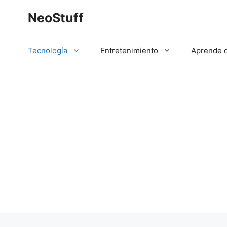
Saltar
NeoStuff
al
contenido
Tecnología
Entretenimiento
Aprende 