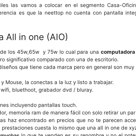
es las vamos a colocar en el segmento Casa-Ofici
diferencia es que la neettop no cuenta con pantalla i
a All in one (AIO)
de los 45w,65w y 75w lo cual para una
computadora
o significativo comparado con una de escritorio.
diseños que tiene cada marca pero en general son muy 
y Mouse, la conectas a la luz y listo a trabajar.
ifi, bluethoot, grabador dvd / bluray.
ones incluyendo pantallas touch.
or, memoria ram de manera fácil con solo retirar un par
 las haz encontrado en precios que no te parecen ac
 prestaciones cuesta lo mismo que una all in one de xy
s
muchas
lo que te venden es su renombre y no el pote