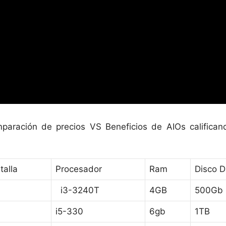
mparación de precios VS Beneficios de AIOs calific
talla
Procesador
Ram
Disco D
i3-3240T
4GB
500Gb
i5-330
6gb
1TB