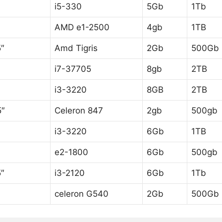
i5-330
5Gb
1Tb
AMD e1-2500
4gb
1TB
5″
Amd Tigris
2Gb
500Gb
i7-37705
8gb
2TB
i3-3220
8GB
2TB
5″
Celeron 847
2gb
500gb
i3-3220
6Gb
1TB
e2-1800
6Gb
500gb
5″
i3-2120
6Gb
1Tb
celeron G540
2Gb
500Gb